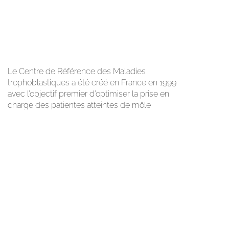
Le Centre de Référence des Maladies
trophoblastiques a été créé en France en 1999
avec l’objectif premier d’optimiser la prise en
charge des patientes atteintes de môle
hydatiforme ou de tumeur trophoblastique.
Le public y trouvera un libre accès aussi bien à
l’espace médecin qu’à l’espace patiente.
L’information trouvée ici ne saurait dispenser
les patientes d’une information adaptée à leur
propre cas par leur médecin.
Les praticiens trouveront des informations sur
la prise en charge pratique des maladies
trophoblastiques, sur le fonctionnement du
Centre et sur les modalités de déclaration des