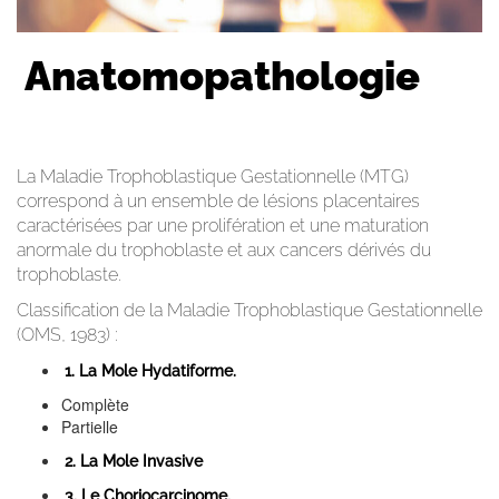
Anatomopathologie
La Maladie Trophoblastique Gestationnelle (MTG)
correspond à un ensemble de lésions placentaires
caractérisées par une prolifération et une maturation
anormale du trophoblaste et aux cancers dérivés du
trophoblaste.
Classification de la Maladie Trophoblastique Gestationnelle
(OMS, 1983) :
1. La Mole Hydatiforme.
Complète
Partielle
2. La Mole Invasive
3. Le Choriocarcinome.